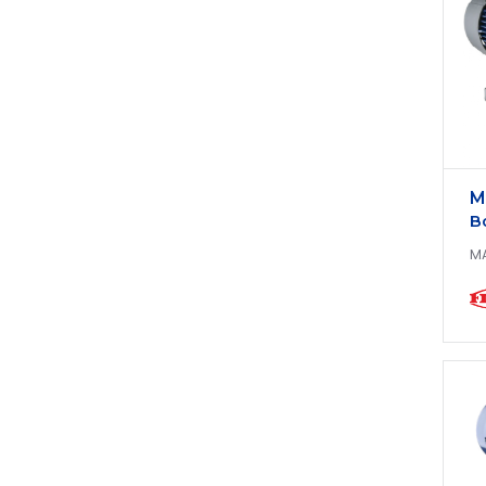
M
B
M