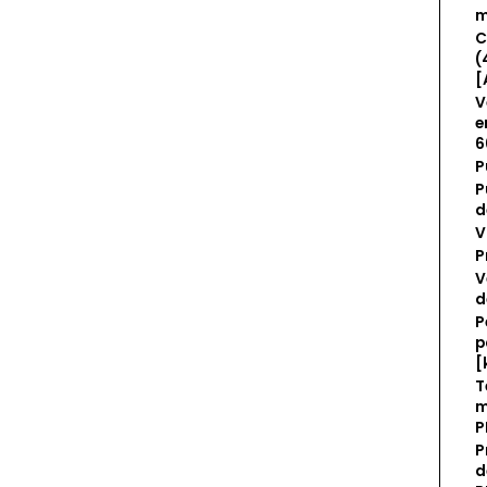
m
C
(
[
V
e
6
P
P
d
V
P
V
d
P
p
[
T
m
P
P
d