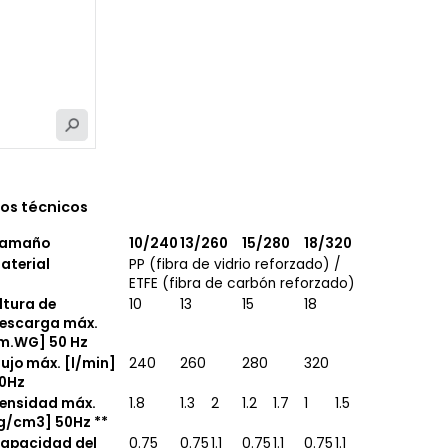
os técnicos
amaño
10/240
13/260
15/280
18/320
aterial
PP (fibra de vidrio reforzado) /
ETFE (fibra de carbón reforzado)
ltura de
10
13
15
18
escarga máx.
m.WG] 50 Hz
lujo máx. [l/min]
240
260
280
320
0Hz
ensidad máx.
1.8
1.3
2
1.2
1.7
1
1.5
g/cm3] 50Hz **
apacidad del
0.75
0.75
1.1
0.75
1.1
0.75
1.1