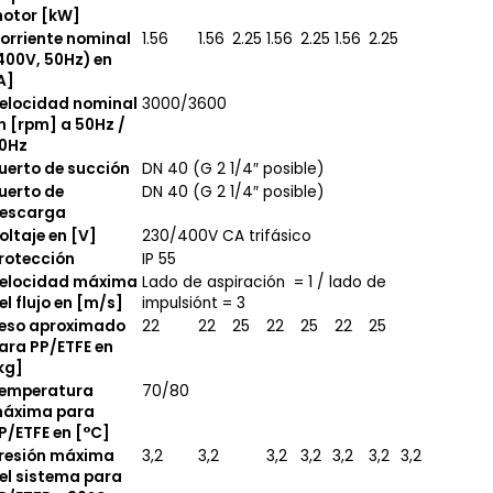
otor [kW]
orriente nominal
1.56
1.56
2.25
1.56
2.25
1.56
2.25
400V, 50Hz) en
A]
elocidad nominal
3000/3600
n [rpm] a 50Hz /
0Hz
uerto de succión
DN 40 (G 2 1/4″ posible)
uerto de
DN 40 (G 2 1/4″ posible)
escarga
oltaje en [V]
230/400V CA trifásico
rotección
IP 55
elocidad máxima
Lado de aspiración = 1 / lado de
el flujo en [m/s]
impulsiónt = 3
eso aproximado
22
22
25
22
25
22
25
ara PP/ETFE en
kg]
emperatura
70/80
áxima para
P/ETFE en [°C]
resión máxima
3,2
3,2
3,2
3,2
3,2
3,2
3,2
el sistema para