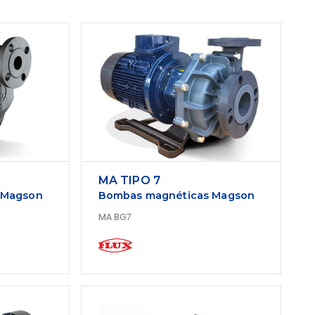
MA TIPO 7
 Magson
Bombas magnéticas Magson
MA BG7