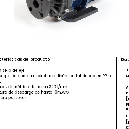
terísticas del producto
Dat
T
n sello de eje
erpo de bomba espiral aerodinámica fabricado en PP o
M
E
ujo volumétrico de hasta 320 l/min
A
tura de descarga de hasta 18m.WG
d
tiro posterior
[
F
5
D
[
C