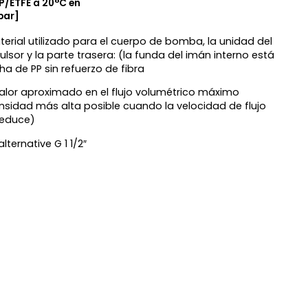
P/ETFE a 20°C en
bar]
terial utilizado para el cuerpo de bomba, la unidad del
ulsor y la parte trasera: (la funda del imán interno está
ha de PP sin refuerzo de fibra
valor aproximado en el flujo volumétrico máximo
nsidad más alta posible cuando la velocidad de flujo
reduce)
alternative G 1 1/2″