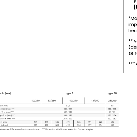
P
[
*Ma
imp
hec
** 
(de
se 
*** 