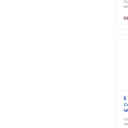
Co
un
E
C
la
Co
un