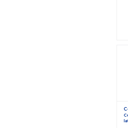
C
C
la