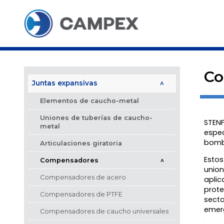
Co
Juntas expansivas
>
Elementos de caucho-metal
Uniones de tuberías de caucho-
STENF
metal
espec
bomb
Articulaciones giratoria
Estos
Compensadores
>
union
Compensadores de acero
aplic
prote
Compensadores de PTFE
secto
emerg
Compensadores de caucho universales