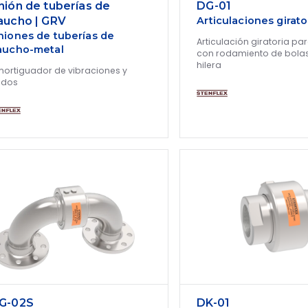
nión de tuberías de
DG-01
aucho | GRV
Articulaciones girato
niones de tuberías de
Articulación giratoria pa
aucho-metal
con rodamiento de bola
hilera
ortiguador de vibraciones y
idos
G-02S
DK-01