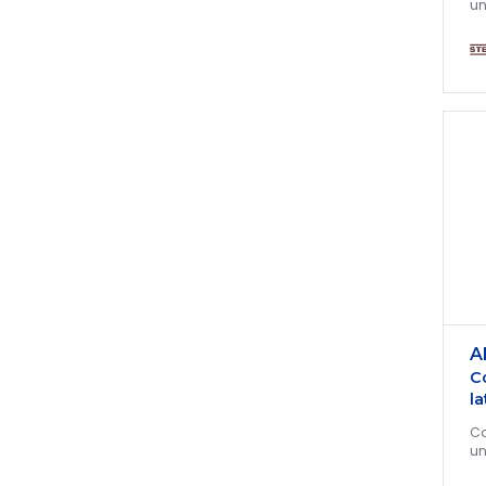
un
A
C
la
Co
un