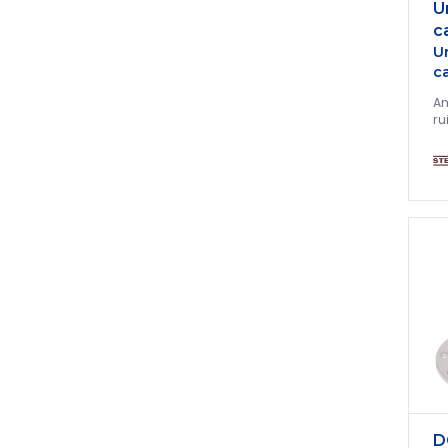
U
c
U
c
Am
ru
D