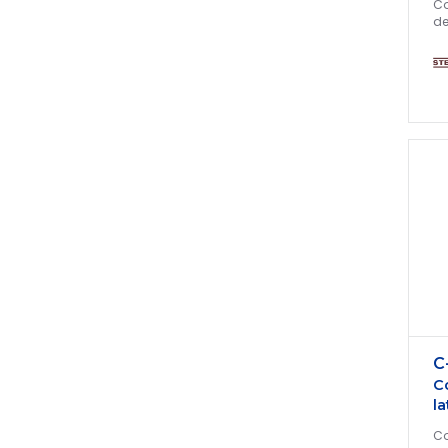
C
de
C
C
la
Co