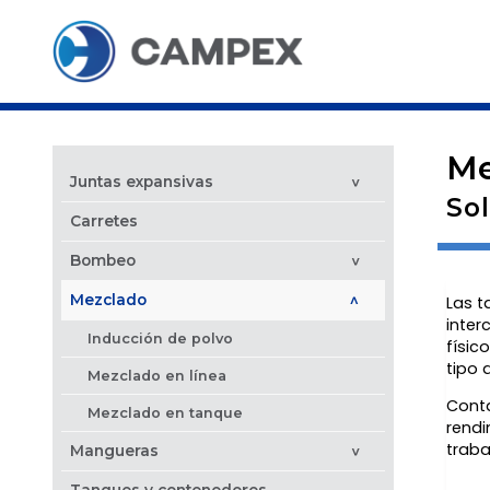
Me
Juntas expansivas
>
So
Carretes
Bombeo
>
Mezclado
Las t
>
inter
Inducción de polvo
físic
tipo 
Mezclado en línea
Conta
Mezclado en tanque
rendi
traba
Mangueras
>
Tanques y contenedores