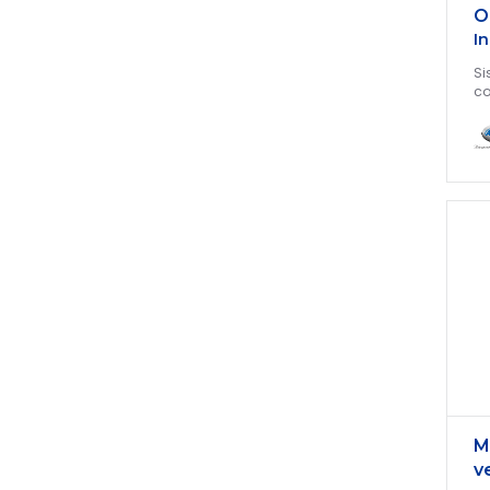
O
I
Si
co
M
v