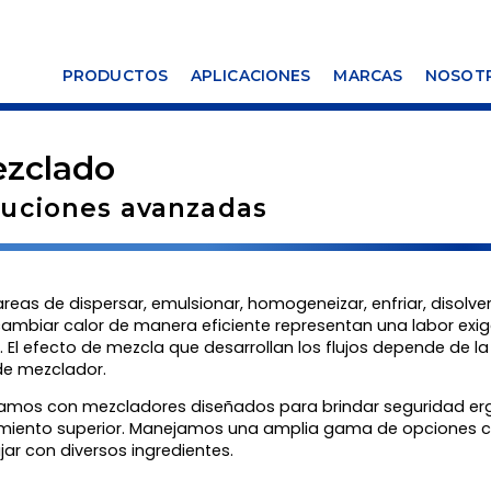
PRODUCTOS
APLICACIONES
MARCAS
NOSOT
zclado
luciones avanzadas
areas de dispersar, emulsionar, homogeneizar, enfriar, disolver, 
cambiar calor de manera eficiente representan una labor exi
o. El efecto de mezcla que desarrollan los flujos depende de la 
de mezclador.
mos con mezcladores diseñados para brindar seguridad erg
miento superior. Manejamos una amplia gama de opciones co
jar con diversos ingredientes.