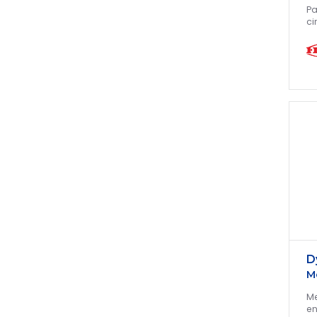
Pa
ci
D
M
Me
en