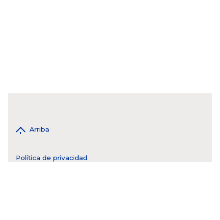
Arriba
Política de privacidad
WhatsApp 55 4943 8017
tel. CDMX 55 5593 6976
tel: QRO 55 44 2808 9115
tel: MTY 81 3550 5184