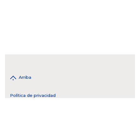
Arriba
Política de privacidad
WhatsApp 55 4943 8017
tel. CDMX 55 5593 6976
tel: QRO 55 44 2808 9115
tel: MTY 81 3550 5184