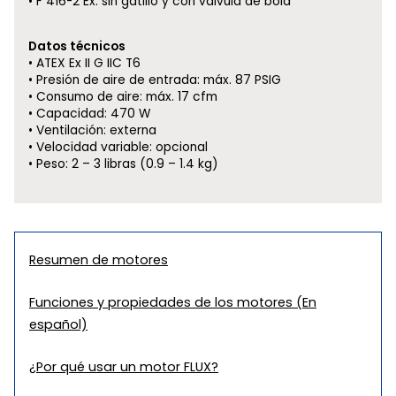
F 416-2 Ex: sin gatillo y con válvula de bola
Datos técnicos
ATEX Ex II G IIC T6
Presión de aire de entrada: máx. 87 PSIG
Consumo de aire: máx. 17 cfm
Capacidad: 470 W
Ventilación: externa
Velocidad variable: opcional
Peso: 2 – 3 libras (0.9 – 1.4 kg)
Resumen de motores
Funciones y propiedades de los motores (En
español)
¿Por qué usar un motor FLUX?