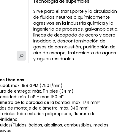
Tecnología de superficies
Sirve para el transporte y la circulación
de fluidos neutros o químicamente
agresivos en la industria química y la
ingeniería de procesos, galvanoplastia,
líneas de decapado de acero y acero
inoxidable, descontaminación de
gases de combustión, purificación de
aire de escape, tratamiento de aguas
y aguas residuales.
os técnicos
udal: máx. 198 GPM (750 l/min)¹
tura de entrega: máx. 114 pies (34 m)¹
scosidad: mín. 1 cP – max. 150 cP¹
ámetro de la carcasa de la bomba: máx. 174 mm²
idas de montaje de diámetro: máx. 340 mm²
teriales tubo exterior: polipropileno, fluoruro de
vinilideno
quidos/Fluidos: ácidos, alcalinos, combustibles, medios
esivos