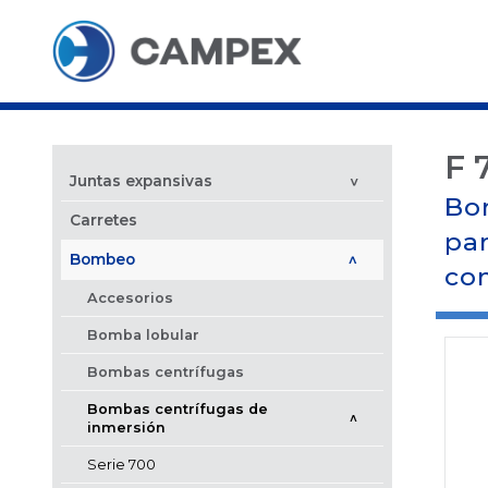
F 
Juntas expansivas
>
Bom
Carretes
par
Bombeo
>
co
Accesorios
Bomba lobular
Bombas centrífugas
Bombas centrífugas de
>
inmersión
Serie 700