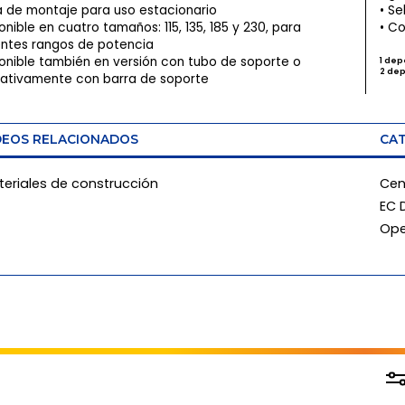
a de montaje para uso estacionario
Sel
onible en cuatro tamaños: 115, 135, 185 y 230, para
Co
entes rangos de potencia
onible también en versión con tubo de soporte o
1 de
2 de
nativamente con barra de soporte
DEOS RELACIONADOS
CAT
eriales de construcción
Cen
EC 
Ope