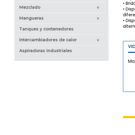
Brid
Mezclado
>
Disp
difer
Mangueras
>
Disp
alter
Tanques y contenedores
Intercambiadores de calor
>
VI
Aspiradoras Industriales
Mat