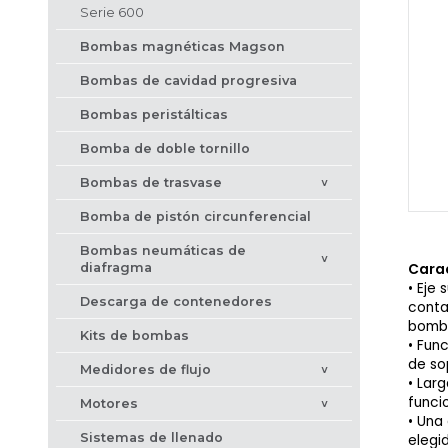
Serie 600
Bombas magnéticas Magson
Bombas de cavidad progresiva
Bombas peristálticas
Bomba de doble tornillo
Bombas de trasvase
>
Bomba de pistón circunferencial
Bombas neumáticas de
>
diafragma
Carac
Eje 
Descarga de contenedores
contac
bomb
Kits de bombas
Func
de so
Medidores de flujo
>
Larg
funci
Motores
>
Una 
Sistemas de llenado
elegi