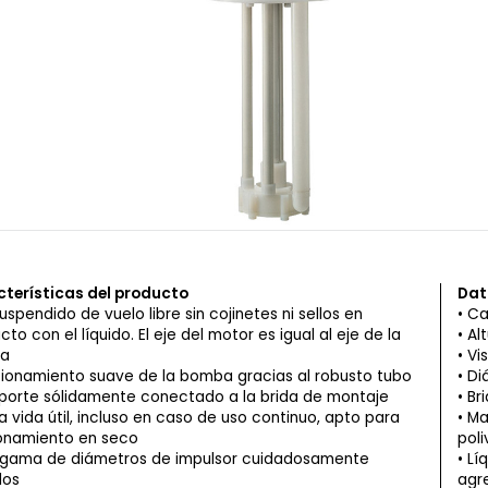
terísticas del producto
Dat
suspendido de vuelo libre sin cojinetes ni sellos en
Ca
to con el líquido. El eje del motor es igual al eje de la
Al
a
Vi
ionamiento suave de la bomba gracias al robusto tubo
Di
porte sólidamente conectado a la brida de montaje
Br
a vida útil, incluso en caso de uso continuo, apto para
Ma
onamiento en seco
poli
gama de diámetros de impulsor cuidadosamente
Lí
dos
agr