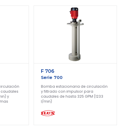
F 706
Serie 700
irculación
Bomba estacionaria de circulación
a caudales
y filtrado con impulsor para
in) y
caudales de hasta 325 GPM (1233
remas
l/min)