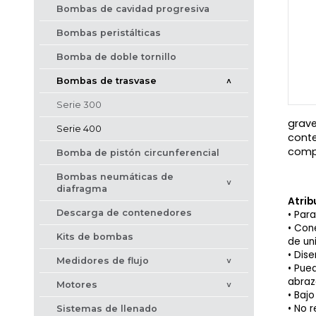
Bombas de cavidad progresiva
Bombas peristálticas
Bomba de doble tornillo
Bombas de trasvase
>
Serie 300
grave
Serie 400
conte
comp
Bomba de pistón circunferencial
Bombas neumáticas de
>
diafragma
Atrib
Descarga de contenedores
Para
Cone
Kits de bombas
de un
Dise
Medidores de flujo
>
Pued
abraz
Motores
>
Bajo
No r
Sistemas de llenado