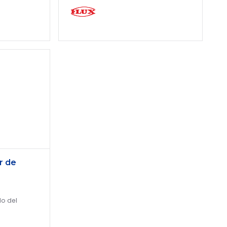
r de
do del