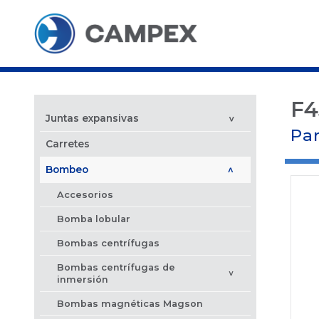
F4
Juntas expansivas
>
Par
Carretes
Bombeo
>
Accesorios
Bomba lobular
Bombas centrífugas
Bombas centrífugas de
>
inmersión
Bombas magnéticas Magson