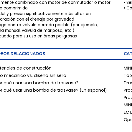
almente combinado con motor de conmutador o motor
Se
re comprimido
Co
al y presión significativamente más altos en
ración con el drenaje por gravedad
ega contra válvula cerrada posible (por ejemplo,
lla manual, válvula de mariposa, etc.)
uado para su uso en áreas peligrosas
DEOS RELACIONADOS
CAT
eriales de construcción
MIN
lo mecánico vs. diseño sin sello
Tot
or qué usar una bomba de trasvase?
Dru
or qué usar una bomba de trasvase? (En español)
Pro
Pro
MIN
EC 
Ope