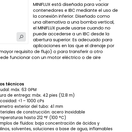
MINIFLUX está diseñada para vaciar
contenedores e IBC mediante el uso de
la conexión inferior. Diseñado como
una alternativa a una bomba vertical,
el MINIFLUX puede usarse cuando no
puede accederse a un IBC desde la
abertura superior. Es adecuado para
aplicaciones en las que el drenaje por
mayor requisito de flujo) o para transferir a otro
e funcionar con un motor eléctrico o de aire
os técnicos
udal: máx. 63 GPM
tura de entrega: máx. 42 pies (12.8 m)
scosidad: <1 – 1000 cPs
ámetro exterior del tubo: 41 mm
teriales de construcción: acero Inoxidable
mperaturas hasta 212 °F (100 °C)
emplos de fluidos: baja concentración de ácidos y
linos, solventes, soluciones a base de agua, inflamables