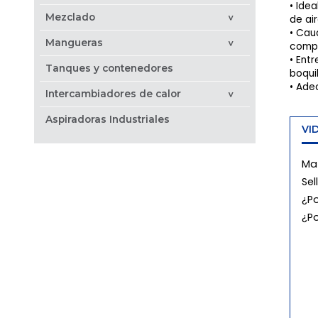
Ide
Mezclado
de ai
>
Caud
Mangueras
>
compa
Entr
Tanques y contenedores
boqui
Adec
Intercambiadores de calor
>
Aspiradoras Industriales
VI
Mat
Sel
¿P
¿P