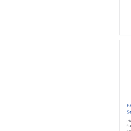
F
S
Id
fl
se