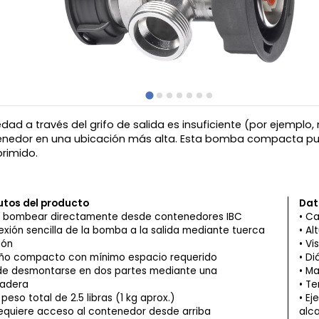
dad a través del grifo de salida es insuficiente (por ejemplo, 
nedor en una ubicación más alta. Esta bomba compacta pued
rimido.
utos del producto
Dat
 bombear directamente desde contenedores IBC
Ca
xión sencilla de la bomba a la salida mediante tuerca
Al
ión
Vi
ño compacto con mínimo espacio requerido
Di
e desmontarse en dos partes mediante una
Ma
adera
Te
 peso total de 2.5 libras (1 kg aprox.)
Ej
equiere acceso al contenedor desde arriba
alca