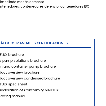
llo: sellado mecánicamente
ntenedores: contenedores de envío, contenedores IBC
ÁLOGOS MANUALES CERTIFICACIONES
IFLUX brochure
e pump solutions brochure
m and container pump brochure
duct overview brochure
duct overview condensed brochure
IFLUX spec sheet
Declaration of Conformity MINIFLUX
rating manual