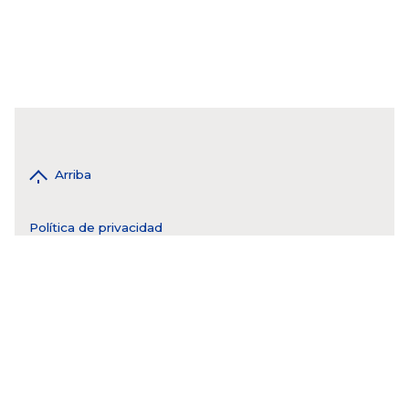
Arriba
Política de privacidad
WhatsApp 55 4943 8017
tel. CDMX 55 5593 6976
tel: QRO 55 44 2808 9115
tel: MTY 81 3550 5184
tel: GDL 33 1242 4374