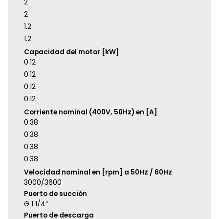
2
2
1.2
1.2
Capacidad del motor [kW]
0.12
0.12
0.12
0.12
Corriente nominal (400V, 50Hz) en [A]
0.38
0.38
0.38
0.38
Velocidad nominal en [rpm] a 50Hz / 60Hz
3000/3600
Puerto de succión
G 1 1/4″
Puerto de descarga