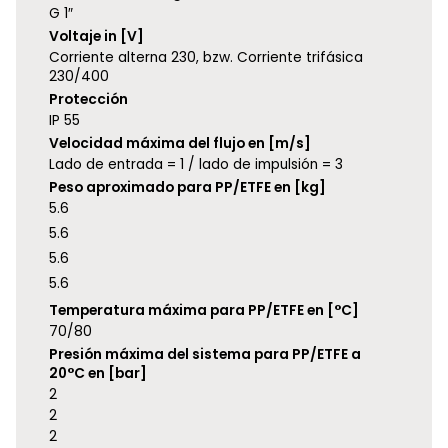
G 1″
Voltaje in [V]
Corriente alterna 230, bzw. Corriente trifásica
230/400
Protección
IP 55
Velocidad máxima del flujo en [m/s]
Lado de entrada = 1 / lado de impulsión = 3
Peso aproximado para PP/ETFE en [kg]
5.6
5.6
5.6
5.6
Temperatura máxima para PP/ETFE en [°C]
70/80
Presión máxima del sistema para PP/ETFE a
20°C en [bar]
2
2
2