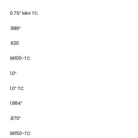
0.75″ Mini TC
.986″
.620
SR100-TC
1.0″
1.0″ TC
1.984″
.870″
SR150-TC