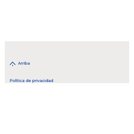
Arriba
Política de privacidad
WhatsApp 55 4943 8017
tel. CDMX 55 5593 6976
tel: QRO 55 44 2808 9115
tel: MTY 81 3550 5184
tel: GDL 33 1242 4374