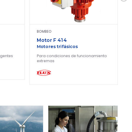
BOMBEO
Motor F 414
Motores trifásicos
igentes
Para condiciones de funcionamiento
P
extremas