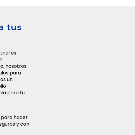
a tus
rial es
n
o, nosotros
ulos para
mos un
lio
iva para tu
e
 para hacer
seguros y con