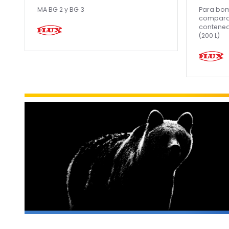
MA BG 2 y BG 3
Para bo
compara
contened
(200 L)