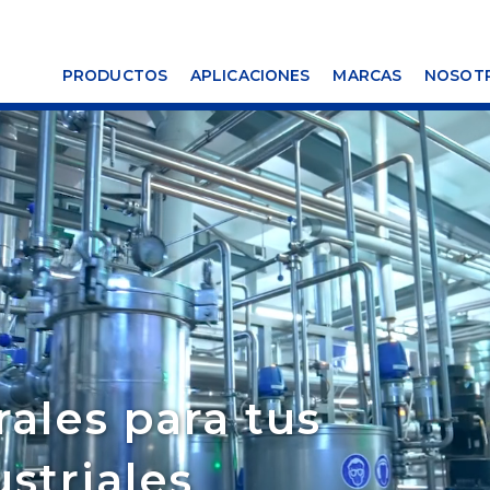
PRODUCTOS
APLICACIONES
MARCAS
NOSOT
rales para tus
striales