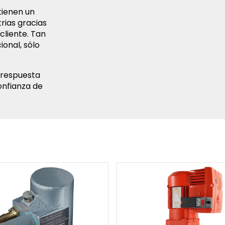
tienen un
rias gracias
cliente. Tan
ional, sólo
a respuesta
onfianza de